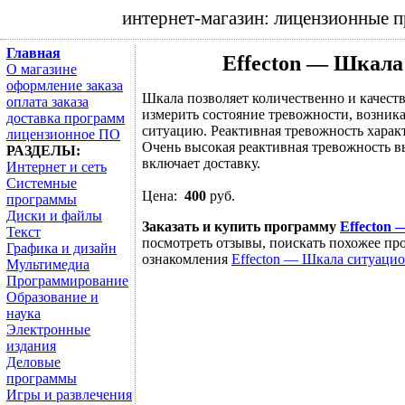
интернет-магазин: лицензионные 
Главная
Effecton — Шкала
О магазине
оформление заказа
Шкала позволяет количественно и качест
оплата заказа
измерить состояние тревожности, возник
доставка программ
ситуацию. Реактивная тревожность харак
лицензионное ПО
Очень высокая реактивная тревожность 
РАЗДЕЛЫ:
включает доставку.
Интернет и сеть
Системные
Цена:
400
руб.
программы
Диски и файлы
Заказать и купить программу
Effecton
Текст
посмотреть отзывы, поискать похожее про
Графика и дизайн
ознакомления
Effecton — Шкала ситуаци
Мультимедиа
Программирование
Образование и
наука
Электронные
издания
Деловые
программы
Игры и развлечения