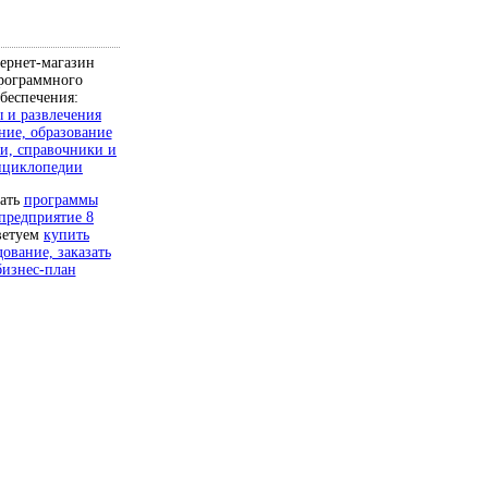
ернет-магазин
рограммного
беспечения:
 и развлечения
ние, образование
и, справочники и
нциклопедии
чать
программы
предприятие 8
ветуем
купить
дование, заказать
бизнес-план