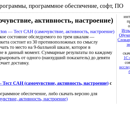
программы, программное обеспечение, софт, ПО
инт
очувствие, активность, настроение)
п
о
Игры
Обуче
кое состояние обследуемого по трем шкалам —
Словар
Анкета состоит из 30 противоположных по смыслу
э
ть то место на 9-балльной шкале, которое в
ие в данный момент. Суммарные результаты по каждому
ска
арьировать от одного (наихудший показатель) до девяти
1С:
со
чает доставку.
иссле
— Тест САН (самочувствие, активность, настроение)
с
граммное обеспечение, либо скачать версию для
увствие, активность, настроение)