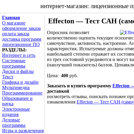
интернет-магазин: лицензионные 
Главная
Effecton — Тест САН (сам
О магазине
оформление заказа
Опросник позволяет
оплата заказа
количественно оценить текущее психичес
доставка программ
самочувствие, активность, настроение. 
лицензионное ПО
характеристик. Испытуемые должны отмеча
РАЗДЕЛЫ:
наибольшей степени отражает их состоян
Интернет и сеть
из трех состояний усредняются и могут в
Системные
(наилучший показатель) баллов. Ценавклю
программы
Диски и файлы
Цена:
400
руб.
Текст
Графика и дизайн
Заказать и купить программу
Effecton 
Мультимедиа
доставкой
Программирование
посмотреть отзывы, поискать похожее про
Образование и
ознакомления
Effecton — Тест САН (самоч
наука
Электронные
издания
Деловые
программы
Игры и развлечения