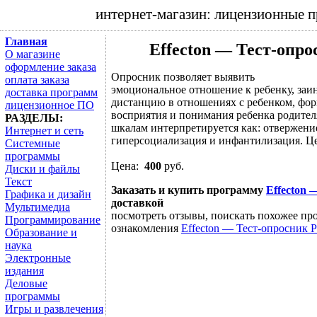
интернет-магазин: лицензионные 
Главная
Effecton — Тест-опр
О магазине
оформление заказа
Опросник позволяет выявить
оплата заказа
эмоциональное отношение к ребенку, заи
доставка программ
дистанцию в отношениях с ребенком, фор
лицензионное ПО
восприятия и понимания ребенка родите
РАЗДЕЛЫ:
шкалам интерпретируется как: отвержение
Интернет и сеть
гиперсоциализация и инфантилизация. Це
Системные
программы
Цена:
400
руб.
Диски и файлы
Текст
Заказать и купить программу
Effecton 
Графика и дизайн
доставкой
Мультимедиа
посмотреть отзывы, поискать похожее про
Программирование
ознакомления
Effecton — Тест-опросник 
Образование и
наука
Электронные
издания
Деловые
программы
Игры и развлечения