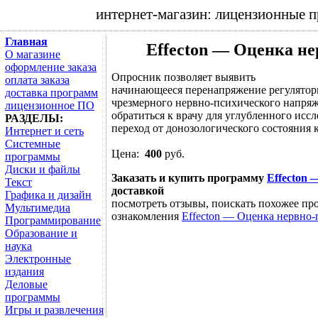
интернет-магазин: лицензионные 
Главная
Effecton — Оценка н
О магазине
оформление заказа
Опросник позволяет выявить
оплата заказа
начинающееся перенапряжение регуляторн
доставка программ
чрезмерного нервно-психического напряж
лицензионное ПО
обратиться к врачу для углубленного исс
РАЗДЕЛЫ:
переход от донозологического состояния 
Интернет и сеть
Системные
Цена:
400
руб.
программы
Диски и файлы
Заказать и купить программу
Effecton
Текст
доставкой
Графика и дизайн
посмотреть отзывы, поискать похожее про
Мультимедиа
ознакомления
Effecton — Оценка нервно
Программирование
Образование и
наука
Электронные
издания
Деловые
программы
Игры и развлечения