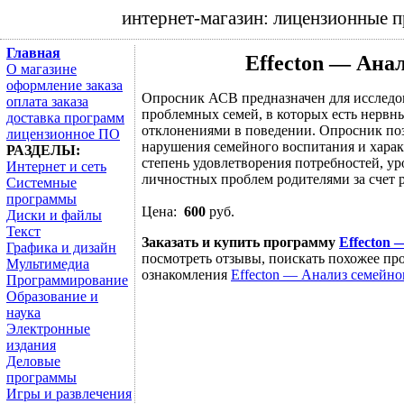
интернет-магазин: лицензионные 
Главная
Effecton — Ана
О магазине
оформление заказа
Опросник АСВ предназначен для исследо
оплата заказа
проблемных семей, в которых есть нервн
доставка программ
отклонениями в поведении. Опросник по
лицензионное ПО
нарушения семейного воспитания и харак
РАЗДЕЛЫ:
степень удовлетворения потребностей, ур
Интернет и сеть
личностных проблем родителями за счет р
Системные
программы
Цена:
600
руб.
Диски и файлы
Текст
Заказать и купить программу
Effecton 
Графика и дизайн
посмотреть отзывы, поискать похожее про
Мультимедиа
ознакомления
Effecton — Анализ семейно
Программирование
Образование и
наука
Электронные
издания
Деловые
программы
Игры и развлечения