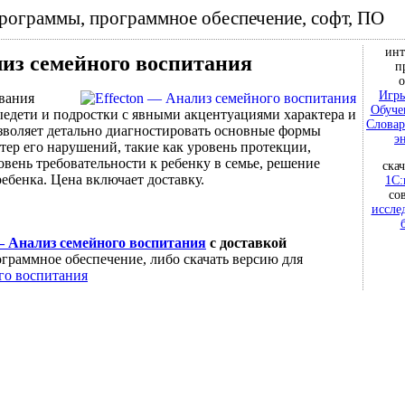
программы, программное обеспечение, софт, ПО
инт
лиз семейного воспитания
п
о
Игры
вания
Обуче
ыедети и подростки с явными акцентуациями характера и
Словар
зволяет детально диагностировать основные формы
э
тер его нарушений, такие как уровень протекции,
овень требовательности к ребенку в семье, решение
ска
ебенка. Цена включает доставку.
1С:
со
иссле
— Анализ семейного воспитания
с доставкой
граммное обеспечение, либо скачать версию для
го воспитания