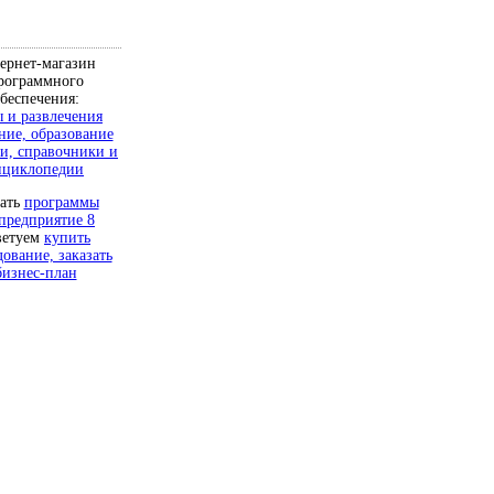
ернет-магазин
рограммного
беспечения:
 и развлечения
ние, образование
и, справочники и
нциклопедии
чать
программы
предприятие 8
ветуем
купить
дование, заказать
бизнес-план