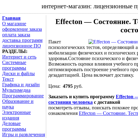
интернет-магазин: лицензионные 
Главная
Effecton — Состояние. 
О магазине
сост
оформление заказа
оплата заказа
доставка программ
Пакет
лицензионное ПО
психологических тестов, определяющий а
РАЗДЕЛЫ:
мобилизации физических и психических р
Интернет и сеть
здоровья.Состояние психического и физи
Системные
Возможность оценки влияния учебного пр
программы
оптимизировать построение учебного про
Диски и файлы
дезадаптацией. Цена включает доставку.
Текст
Графика и дизайн
Цена:
4795
руб.
Мультимедиа
Программирование
Заказать и купить программу
Effecton 
Образование и
состояния человека
с доставкой
наука
посмотреть отзывы, поискать похожее про
Электронные
ознакомления
Effecton — Состояние. Тест
издания
Деловые
программы
Игры и развлечения