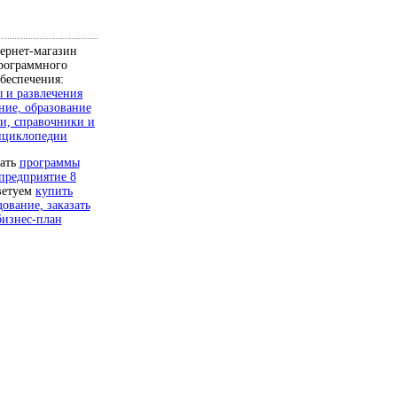
ернет-магазин
рограммного
беспечения:
 и развлечения
ние, образование
и, справочники и
нциклопедии
чать
программы
предприятие 8
ветуем
купить
дование, заказать
бизнес-план