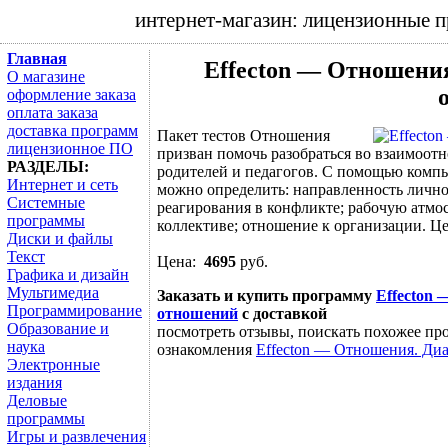
интернет-магазин: лицензионные 
Главная
Effecton — Отношени
О магазине
оформление заказа
оплата заказа
доставка программ
Пакет тестов Отношения
лицензионное ПО
призван помочь разобраться во взаимоотн
РАЗДЕЛЫ:
родителей и педагогов. С помощью комп
Интернет и сеть
можно определить: направленность лично
Системные
реагирования в конфликте; рабочую атмо
программы
коллективе; отношение к организации. Це
Диски и файлы
Текст
Цена:
4695
руб.
Графика и дизайн
Мультимедиа
Заказать и купить программу
Effecton
Программирование
отношений
с доставкой
Образование и
посмотреть отзывы, поискать похожее про
наука
ознакомления
Effecton — Отношения. Ди
Электронные
издания
Деловые
программы
Игры и развлечения