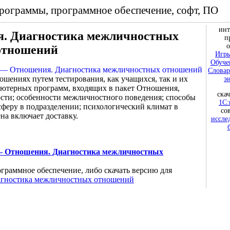
программы, программное обеспечение, софт, ПО
инт
я. Диагностика межличностных
п
о
отношений
Игры
Обуче
Словар
ошениях путем тестирования, как учащихся, так и их
э
ьютерных программ, входящих в пакет Отношения,
ска
сти; особенности межличностного поведения; способы
1С:
сферу в подразделении; психологический климат в
со
на включает доставку.
иссле
 — Отношения. Диагностика межличностных
граммное обеспечение, либо скачать версию для
агностика межличностных отношений