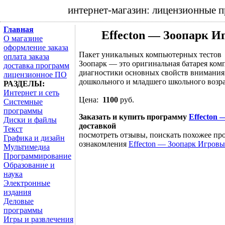
интернет-магазин: лицензионные 
Главная
Effecton — Зоопарк И
О магазине
оформление заказа
Пакет уникальных компьютерных тестов
оплата заказа
Зоопарк — это оригинальная батарея ком
доставка программ
диагностики основных свойств внимания 
лицензионное ПО
дошкольного и младшего школьного возрас
РАЗДЕЛЫ:
Интернет и сеть
Цена:
1100
руб.
Системные
программы
Заказать и купить программу
Effecton
Диски и файлы
доставкой
Текст
посмотреть отзывы, поискать похожее про
Графика и дизайн
ознакомления
Effecton — Зоопарк Игровы
Мультимедиа
Программирование
Образование и
наука
Электронные
издания
Деловые
программы
Игры и развлечения