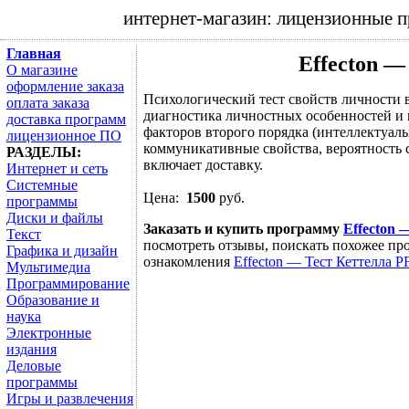
интернет-магазин: лицензионные 
Главная
Effecton —
О магазине
оформление заказа
Психологический тест свойств личности 
оплата заказа
диагностика личностных особенностей и
доставка программ
факторов второго порядка (интеллектуал
лицензионное ПО
коммуникативные свойства, вероятность с
РАЗДЕЛЫ:
включает доставку.
Интернет и сеть
Системные
Цена:
1500
руб.
программы
Диски и файлы
Заказать и купить программу
Effecton 
Текст
посмотреть отзывы, поискать похожее про
Графика и дизайн
ознакомления
Effecton — Тест Кеттелла P
Мультимедиа
Программирование
Образование и
наука
Электронные
издания
Деловые
программы
Игры и развлечения