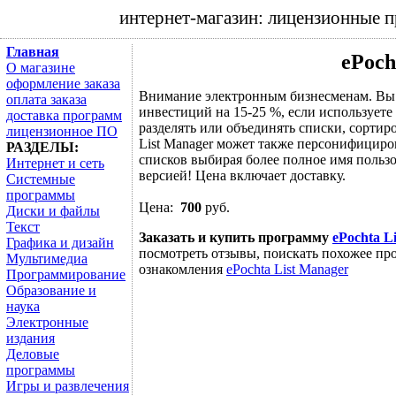
интернет-магазин: лицензионные 
Главная
ePoch
О магазине
оформление заказа
Внимание электронным бизнесменам. Вы 
оплата заказа
инвестиций на 15-25 %, если используете
доставка программ
разделять или объединять списки, сортир
лицензионное ПО
List Manager может также персонифициров
РАЗДЕЛЫ:
списков выбирая более полное имя пользо
Интернет и сеть
версией! Цена включает доставку.
Системные
программы
Цена:
700
руб.
Диски и файлы
Текст
Заказать и купить программу
ePochta L
Графика и дизайн
посмотреть отзывы, поискать похожее про
Мультимедиа
ознакомления
ePochta List Manager
Программирование
Образование и
наука
Электронные
издания
Деловые
программы
Игры и развлечения