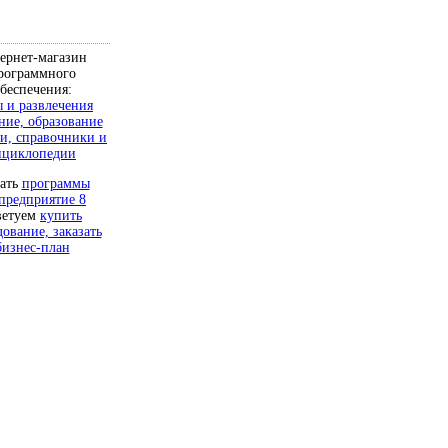
ернет-магазин
рограммного
беспечения:
 и развлечения
ние, образование
и, справочники и
нциклопедии
чать
программы
предприятие 8
ветуем
купить
дование, заказать
бизнес-план