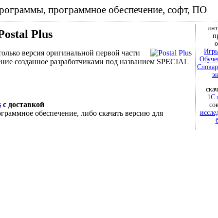
программы, программное обеспечение, софт, ПО
инт
Postal Plus
п
о
Игры
только версия оригинальной первой части
Обуче
ние созданное разработчиками под названием SPECIAL
Словар
э
ска
1С:
s
с доставкой
со
иссле
граммное обеспечение, либо скачать версию для