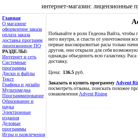
интернет-магазин: лицензионные 
Главная
A
О магазине
оформление заказа
Побывайте в роли Гидеона Вайта, чтобы 
оплата заказа
него внутри, и спасти от уничтожения вс
доставка программ
первые высокоразвитые расы только начин
лицензионное ПО
другом, они открыли для себя возможную 
РАЗДЕЛЫ:
однажды объединить всю галактику. Раса 
Интернет и сеть
доставку.
Системные
программы
Цена:
136.5
руб.
Диски и файлы
Текст
Заказать и купить программу
Advent Ri
Графика и дизайн
посмотреть отзывы, поискать похожее про
Мультимедиа
ознакомления
Advent Rising
Программирование
Образование и
наука
Электронные
издания
Деловые
программы
Игры и развлечения