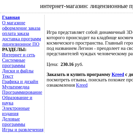
интернет-магазин: лицензионные 
Главная
О магазине
оформление заказа
Игра представляет собой динамичный 3D-S
оплата заказа
которого происходит на кладбище космиче
доставка программ
космического пространства. Главный гер
лицензионное ПО
под названием Легион - преодолеет на св
РАЗДЕЛЫ:
представителей чуждых человеческому ра
Интернет и сеть
Системные
Цена:
230.16
руб.
программы
Диски и файлы
Заказать и купить программу
Kreed
с д
Текст
посмотреть отзывы, поискать похожее про
Графика и дизайн
ознакомления
Kreed
Мультимедиа
Программирование
Образование и
наука
Электронные
издания
Деловые
программы
Игры и развлечения