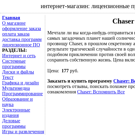
интернет-магазин: лицензионные 
Главная
Chaser
О магазине
оформление заказа
Мечтали ли вы когда-нибудь отправиться 
оплата заказа
самых загадочных планет нашей солнечно
доставка программ
прозвищу Chaser, в прошлом секретному 
лицензионное ПО
результате трагической случайности в од
РАЗДЕЛЫ:
подобном приключении против своей вол
Интернет и сеть
сохранить собственную жизнь. Цена включ
Системные
программы
Цена:
177
руб.
Диски и файлы
Текст
Заказать и купить программу
Chaser: В
Графика и дизайн
посмотреть отзывы, поискать похожее про
Мультимедиа
ознакомления
Chaser: Вспомнить Все
Программирование
Образование и
наука
Электронные
издания
Деловые
программы
Игры и развлечения