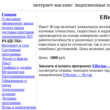
интернет-магазин: лицензионные 
Главная
Eff
О магазине
оформление заказа
Пакет Ягуар включает уникальную колле
оплата заказа
изучение точностных, скоростных и надеж
доставка программ
производится на основе измерения свойс
лицензионное ПО
работоспособности в различных условиях.
РАЗДЕЛЫ:
известных в кругах психологов, так и из
Интернет и сеть
новейших достижений. Цена включает дос
Системные
программы
Цена:
1800
руб.
Диски и файлы
Текст
Заказать и купить программу
Effecton 
Графика и дизайн
посмотреть отзывы, поискать похожее про
Мультимедиа
ознакомления
Effecton — Ягуар
Программирование
Образование и
наука
Электронные
издания
Деловые
программы
Игры и развлечения