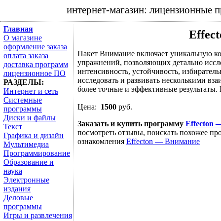
интернет-магазин: лицензионные 
Главная
Effec
О магазине
оформление заказа
Пакет Внимание включает уникальную кол
оплата заказа
упражнений, позволяющих детально иссле
доставка программ
интенсивность, устойчивость, избирател
лицензионное ПО
исследовать и развивать несколькими вз
РАЗДЕЛЫ:
более точные и эффективные результаты. 
Интернет и сеть
Системные
Цена:
1500
руб.
программы
Диски и файлы
Заказать и купить программу
Effecton
Текст
посмотреть отзывы, поискать похожее про
Графика и дизайн
ознакомления
Effecton — Внимание
Мультимедиа
Программирование
Образование и
наука
Электронные
издания
Деловые
программы
Игры и развлечения