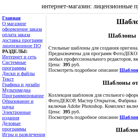
интернет-магазин: лицензионные 
Главная
Шабло
О магазине
оформление заказа
оплата заказа
Шаблоны 
доставка программ
лицензионное ПО
Cтильные шаблоны для создания оригина
РАЗДЕЛЫ:
Предназначены для программ ФотоДЕКОР,
Интернет и сеть
любых профессионального редакторов, вкл
Системные
Цена:
395
руб.
программы
Посмотреть подробное описание
Шаблон
Диски и файлы
Текст
Шаблоны от
Графика и дизайн
Мультимедиа
Коллекция шаблонов для стильного офор
Программирование
ФотоДЕКОР, Мастер Открыток, Фабрика О
Образование и
включая Adobe Photoshop. Комплект включ
наука
Цена:
395
руб.
Электронные
Посмотреть подробное описание
Шаблон
издания
Деловые
программы
Шаблон
Игры и развлечения