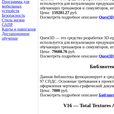
Программы для
используется для визуализации продукции
мобильных
обучающих тренажеров и симуляторов, игр
устройств
Цена:
159281.27
руб.
Безопасность
Посмотреть подробное описание
Quest3D
Стиль жизни
САПР
Карты и навигация
Дистанционное
Quest3D — это средство разработки 3D-п
обучение
используется для визуализации продукции
обучающих тренажеров и симуляторов, игр
Цена:
79608.76
руб.
Посмотреть подробное описание
Quest3D
Библиоте
Данная библиотека функционирует в сре
97 СПДС. Основные требования к проектн
оформления чертежно-графической докуме
Цена:
7000
руб.
Посмотреть подробное описание
Библиот
V16 — Total Textures 