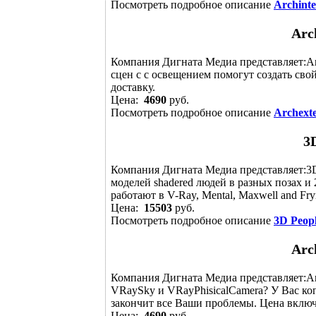
Посмотреть подробное описание
Archinte
Arch
Компания Дигната Медиа представляет:Arc
сцен c с освещением помогут создать сво
доставку.
Цена:
4690
руб.
Посмотреть подробное описание
Archexte
3D
Компания Дигната Медиа представляет:3D
моделей shadered людей в разных позах и 
работают в V-Ray, Mental, Maxwell and Fryr
Цена:
15503
руб.
Посмотреть подробное описание
3D Peopl
Arch
Компания Дигната Медиа представляет:Arc
VRaySky и VRayPhisicalCamera? У Вас ког
закончит все Ваши проблемы. Цена включ
Цена:
4690
руб.