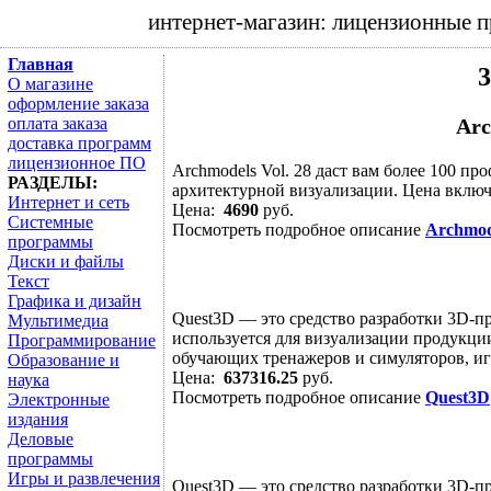
интернет-магазин: лицензионные 
Главная
О магазине
оформление заказа
оплата заказа
Arc
доставка программ
лицензионное ПО
Archmodels Vol. 28 даст вам более 100 п
РАЗДЕЛЫ:
архитектурной визуализации. Цена включа
Интернет и сеть
Цена:
4690
руб.
Системные
Посмотреть подробное описание
Archmode
программы
Диски и файлы
Текст
Графика и дизайн
Quest3D — это средство разработки 3D-п
Мультимедиа
используется для визуализации продукции
Программирование
обучающих тренажеров и симуляторов, игр
Образование и
Цена:
637316.25
руб.
наука
Посмотреть подробное описание
Quest3D
Электронные
издания
Деловые
программы
Игры и развлечения
Quest3D — это средство разработки 3D-п