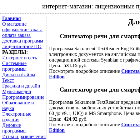
интернет-магазин: лицензионные 
Главная
Дл
О магазине
оформление заказа
оплата заказа
Синтезатор речи для смартф
доставка программ
лицензионное ПО
Программа Sakrament TextReader Eng Edit
РАЗДЕЛЫ:
электронных документов на английском я
Интернет и сеть
операционной системы Symbian с графичес
Системные
Цена:
531.15
руб.
программы
Посмотреть подробное описание
Синтеза
Диски и файлы
Edition
Текст
Графика и дизайн
Синтезатор речи для смартф
Мультимедиа
Программирование
Программа Sakrament TextReader предназ
Образование и
документов на мобильных устройствах по
наука
60 до v9.1, UIQ) и MS Smartphone. Цена в
Электронные
Цена:
424.92
руб.
издания
Посмотреть подробное описание
Синтеза
Деловые
Edition
программы
Игры и развлечения