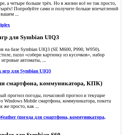
ре, а четыре больше трёх. Но в жизни всё не так просто,
етырёх! Попробуйте сами и получите больше впечатлений
вашем ...
iplex
гр для Symbian UIQ3
в на базе Symbian UIQ3 (SE M600, P990, W950).
тиле, паззл «собери картинку из кусочков», набор
 игровые автоматы, ...
 игр для Symbian UIQ3
 для смартфона, коммуникатора, КПК)
ный прогноз погоды, почасовой прогноз и текущие
го Windows Mobile смартфона, коммуникатора, покета
 же просто, как ...
 Weather (погода для смартфона, коммуникатора,
endar для Symbian S60