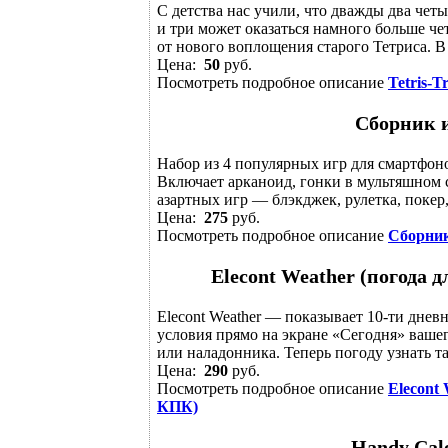
С детства нас учили, что дважды два четы
и три может оказаться намного больше ч
от нового воплощения старого Тетриса. В 
Цена:
50
руб.
Посмотреть подробное описание
Tetris-Tr
Сборник и
Набор из 4 популярных игр для смартфоно
Включает арканоид, гонки в мультяшном с
азартных игр — блэкджек, рулетка, покер,
Цена:
275
руб.
Посмотреть подробное описание
Сборник
Elecont Weather (погода
Elecont Weather — показывает 10-ти днев
условия прямо на экране «Сегодня» ваше
или наладонника. Теперь погоду узнать так
Цена:
290
руб.
Посмотреть подробное описание
Elecont
КПК)
Handy Cal