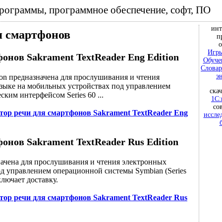
программы, программное обеспечение, софт, ПО
инт
я смартфонов
п
о
Игры
онов Sakrament TextReader Eng Edition
Обуче
Словар
э
ion предназначена для прослушивания и чтения
зыке на мобильных устройствах под управлением
ска
ким интерфейсом Series 60 ...
1С:
со
тор речи для смартфонов Sakrament TextReader Eng
иссле
онов Sakrament TextReader Rus Edition
начена для прослушивания и чтения электронных
д управлением операционной системы Symbian (Series
ключает доставку.
тор речи для смартфонов Sakrament TextReader Rus