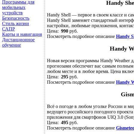
Программы для
Handy She
мобильных
устройств
Handy Shell — первое в своем классе и с
Безопасность
Handy Shell заменяет стандартный интерф
Стиль жизни
настройки, любимые приложения, контакты
САПР
Цена:
990
руб.
Карты и навигация
Посмотреть подробное описание
Handy Sh
Дистанционное
обучение
Handy We
Новая версия программы Handy Weather д
прогнозами обеспечит вас самым полным 
любом месте и в любое время. Цена включ
Цена:
295
руб.
Посмотреть подробное описание
Handy W
Gism
Всё о погоде в любом уголке России и м
ведущего российского погодного проекта
приложения для смартфонов UIQ 3.0 (Sony E
Цена:
495
руб.
Посмотреть подробное описание
Gismeteo