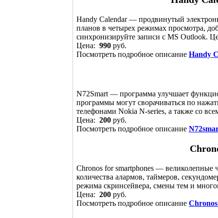
Handy Calendar — продвинутый электронн
планов в четырех режимах просмотра, до
синхронизируйте записи с MS Outlook. Це
Цена:
990
руб.
Посмотреть подробное описание
Handy C
N72Smart — программа улучшает функцио
программы могут сворачиваться по нажа
телефонами Nokia N-series, а также со вс
Цена:
200
руб.
Посмотреть подробное описание
N72smar
Chrono
Chronos for smartphones — великолепные 
количества алармов, таймеров, секундомер
режима скринсейвера, смены тем и многого
Цена:
200
руб.
Посмотреть подробное описание
Chronos