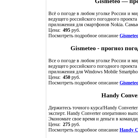
Gismeteo — про
Всё о погоде в любом уголке России и м
ведущего российского погодного проекта
приложения для смартфонов Nokia. Самые
Цена:
495
руб.
Посмотреть подробное описание
Gismete
Gismeteo - прогноз пог
Все о погоде в любом уголке России и м
ведущего российского погодного проекта
приложения для Windows Mobile Smartphon
Цена:
450
руб.
Посмотреть подробное описание
Gismete
Handy Conver
Держитесь точного курса!Handy Converte
эксперт. Handy Converter оперативно вы
Экономьте свое время и деньги в командир
Цена:
275
руб.
Посмотреть подробное описание
Handy C