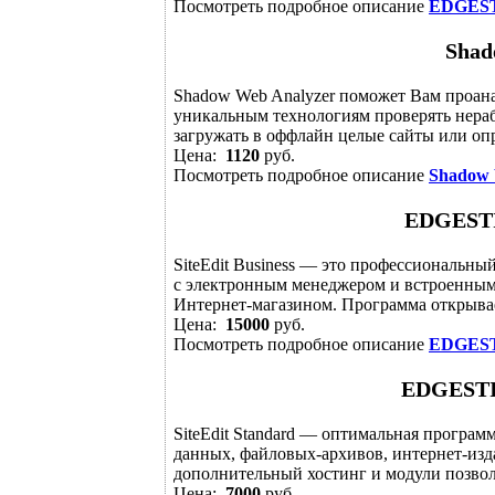
Посмотреть подробное описание
EDGESTI
Shad
Shadow Web Analyzer поможет Вам проана
уникальным технологиям проверять нераб
загружать в оффлайн целые сайты или опр
Цена:
1120
руб.
Посмотреть подробное описание
Shadow 
EDGESTIL
SiteEdit Business — это профессиональн
с электронным менеджером и встроенным
Интернет-магазином. Программа открывает
Цена:
15000
руб.
Посмотреть подробное описание
EDGESTI
EDGESTIL
SiteEdit Standard — оптимальная програм
данных, файловых-архивов, интернет-изд
дополнительный хостинг и модули позволя
Цена:
7000
руб.