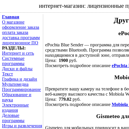
интернет-магазин: лицензионные 
Главная
Друг
О магазине
оформление заказа
оплата заказа
ePo
доставка программ
лицензионное ПО
ePochta Blue Sender — программа для пе
РАЗДЕЛЫ:
средствами Bluetooth. Программа позволя
Интернет и сеть
находящимися в доступной зоне, отправля
Системные
Цена:
1900
руб.
программы
Посмотреть подробное описание
ePochta 
Диски и файлы
Текст
Mobi
Графика и дизайн
Мультимедиа
Превратите вашу камеру на телефоне в бе
Программирование
веб-камеру высокого качества с Mobiola W
Образование и
Цена:
779.02
руб.
наука
Посмотреть подробное описание
Mobiola
Электронные
издания
Деловые
Gismeteo дл
программы
Игры и развлечения
Gismeteo для мобильных привносит в ва