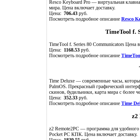
Resco Keyboard Pro — виртуальная клавиа
мира. Цена включает доставку.
Цена:
706.43
руб.
Посмотреть подробное описание
Resco K
TimeTool f.
TimeTool f. Series 80 Communicators Цена 
Цена:
1168.53
руб.
Посмотреть подробное описание
TimeTool
Time Deluxe — современные часы, которые
PalmOS. Прекрасный графический интерф
скинов, будильники, карта мира с более че
Цена:
352.33
руб.
Посмотреть подробное описание
Time De
z2
z2 Remote2PC — программа для удобного
Pocket PC КПК. Цена включает доставку.
Цена:
1839.55
руб.