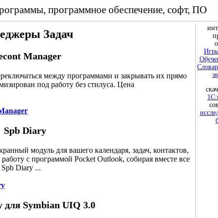
программы, программное обеспечение, софт, ПО
инт
еджеры Задач
п
о
Игры
econt Manager
Обуче
Словар
э
ереключаться между программами и закрывать их прямо
изирован под работу без стилуса. Цена
ска
1С:
со
 Manager
иссле
Spb Diary
анный модуль для вашего календаря, задач, контактов,
 работу с программой Pocket Outlook, собирая вместе все
pb Diary ...
ry
 для Symbian UIQ 3.0