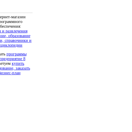
ернет-магазин
рограммного
беспечения:
 и развлечения
ние, образование
и, справочники и
нциклопедии
чать
программы
предприятие 8
ветуем
купить
дование, заказать
бизнес-план