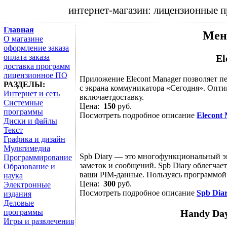
интернет-магазин: лицензионные 
Главная
Мен
О магазине
оформление заказа
оплата заказа
El
доставка программ
лицензионное ПО
Приложение Elecont Manager позволяет п
РАЗДЕЛЫ:
с экрана коммуникатора «Сегодня». Оптим
Интернет и сеть
включаетдоставку.
Системные
Цена:
150
руб.
программы
Посмотреть подробное описание
Elecont
Диски и файлы
Текст
Графика и дизайн
Мультимедиа
Spb Diary — это многофункциональный экр
Программирование
заметок и сообщений. Spb Diary облегчает
Образование и
ваши PIM-данные. Пользуясь программой S
наука
Цена:
300
руб.
Электронные
Посмотреть подробное описание
Spb Dia
издания
Деловые
программы
Handy Day
Игры и развлечения