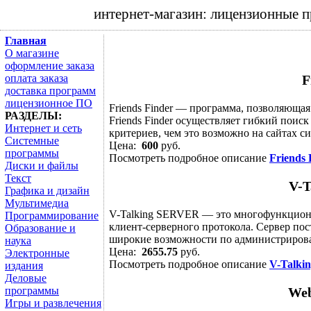
интернет-магазин: лицензионные 
Главная
О магазине
оформление заказа
оплата заказа
F
доставка программ
лицензионное ПО
Friends Finder — программа, позволяющая
РАЗДЕЛЫ:
Friends Finder осуществляет гибкий поис
Интернет и сеть
критериев, чем это возможно на сайтах сис
Системные
Цена:
600
руб.
программы
Посмотреть подробное описание
Friends 
Диски и файлы
Текст
V-T
Графика и дизайн
Мультимедиа
V-Talking SERVER — это многофункциона
Программирование
клиент-серверного протокола. Сервер пос
Образование и
широкие возможности по администрирова
наука
Цена:
2655.75
руб.
Электронные
Посмотреть подробное описание
V-Talk
издания
Деловые
программы
Web
Игры и развлечения