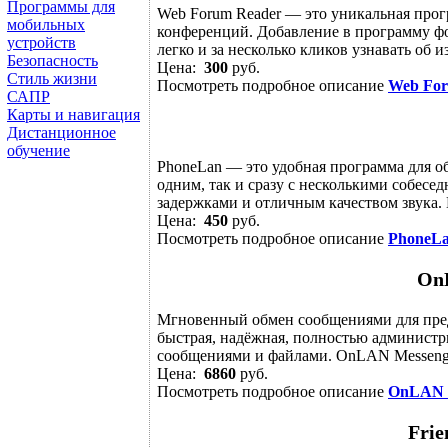
Программы для
Web Forum Reader — это уникальная прог
мобильных
конференций. Добавление в программу фо
устройств
легко и за несколько кликов узнавать об и
Безопасность
Цена:
300
руб.
Стиль жизни
Посмотреть подробное описание
Web For
САПР
Карты и навигация
Дистанционное
обучение
PhoneLan — это удобная программа для об
одним, так и сразу с несколькими собес
задержками и отличным качеством звука. 
Цена:
450
руб.
Посмотреть подробное описание
PhoneL
On
Мгновенный обмен сообщениями для пре
быстрая, надёжная, полностью администр
сообщениями и файлами. OnLAN Messenger
Цена:
6860
руб.
Посмотреть подробное описание
OnLAN 
Frie