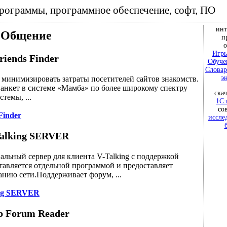
программы, программное обеспечение, софт, ПО
инт
Общение
п
о
Игры
riends Finder
Обуче
Словар
э
 минимизировать затраты посетителей сайтов знакомств.
к анкет в системе «Мамба» по более широкому спектру
ска
темы, ...
1С:
со
Finder
иссле
alking SERVER
льный сервер для клиента V-Talking с поддержкой
тавляется отдельной программой и предоставляет
нию сети.Поддерживает форум, ...
ing SERVER
 Forum Reader