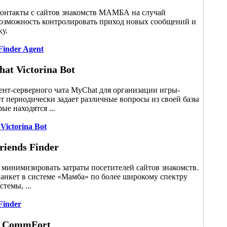
ь контакты с сайтов знакомств МАМБА на случай
возможность контролировать приход новых сообщений и
ку.
Finder Agent
at Victorina Bot
ент-серверного чата MyChat для организации игры-
т периодически задает различные вопросы из своей базы
ые находятся ...
Victorina Bot
riends Finder
 минимизировать затраты посетителей сайтов знакомств.
к анкет в системе «Мамба» по более широкому спектру
темы, ...
Finder
CommFort