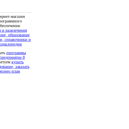
ернет-магазин
рограммного
беспечения:
 и развлечения
ние, образование
и, справочники и
нциклопедии
чать
программы
предприятие 8
ветуем
купить
дование, заказать
бизнес-план